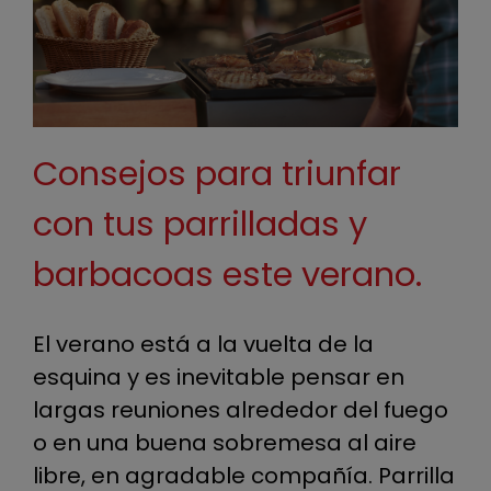
parrilladas y
Actualidad
barbacoas este
Contacto
verano.
Productos
Consejos para triunfar
con tus parrilladas y
barbacoas este verano.
El verano está a la vuelta de la
esquina y es inevitable pensar en
largas reuniones alrededor del fuego
o en una buena sobremesa al aire
libre, en agradable compañía. Parrilla