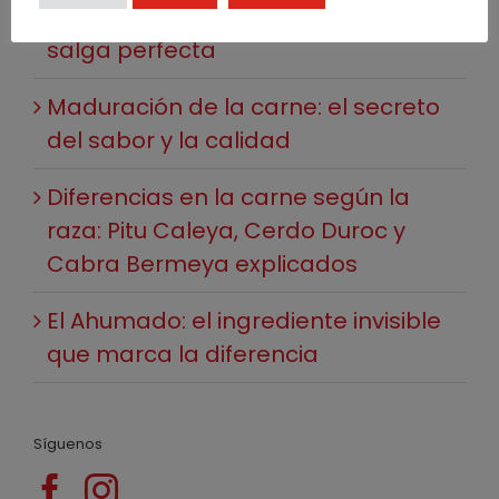
5 Trucos para que tu barbacoa
salga perfecta
Maduración de la carne: el secreto
del sabor y la calidad
Diferencias en la carne según la
raza: Pitu Caleya, Cerdo Duroc y
Cabra Bermeya explicados
El Ahumado: el ingrediente invisible
que marca la diferencia
Síguenos