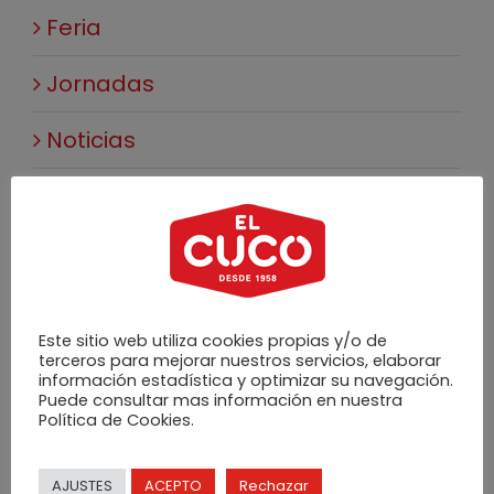
Feria
Jornadas
Noticias
Premios
Productos
Este sitio web utiliza cookies propias y/o de
Entradas recientes
terceros para mejorar nuestros servicios, elaborar
información estadística y optimizar su navegación.
El Cuco en FIDMA 2026: más de 30
Puede consultar mas información en nuestra
años en la Feria Internacional de
Política de Cookies.
Muestras de Asturias
AJUSTES
ACEPTO
Rechazar