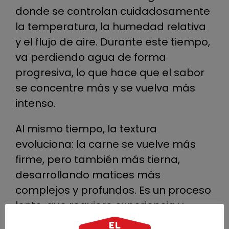
donde se controlan cuidadosamente
la temperatura, la humedad relativa
y el flujo de aire. Durante este tiempo,
va perdiendo agua de forma
progresiva, lo que hace que el sabor
se concentre más y se vuelva más
intenso.
Al mismo tiempo, la textura
evoluciona: la carne se vuelve más
firme, pero también más tierna,
desarrollando matices más
complejos y profundos. Es un proceso
lento, que requiere experiencia y
control, pero el resultado destaca por