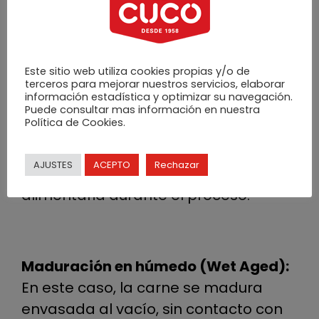
su carácter y personalidad.
Actualmente, la maduración en seco
cuenta con requisitos específicos
Este sitio web utiliza cookies propias y/o de
terceros para mejorar nuestros servicios, elaborar
definidos por la normativa europea,
información estadística y optimizar su navegación.
que establece condiciones
Puede consultar mas información en nuestra
Política de Cookies.
controladas de temperatura,
humedad relativa y circulación de
AJUSTES
ACEPTO
Rechazar
aire para garantizar la seguridad
alimentaria durante el proceso.
Maduración en húmedo (Wet Aged):
En este caso, la carne se madura
envasada al vacío, sin contacto con