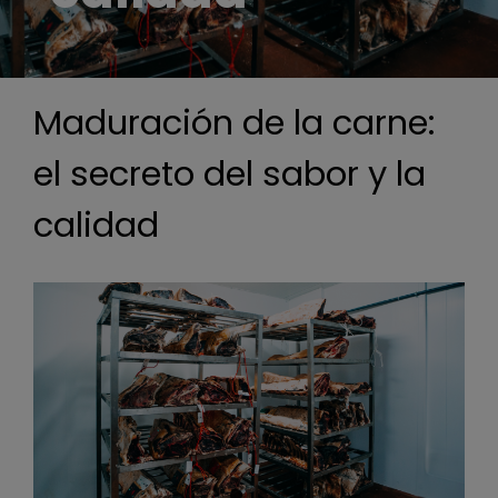
Actualidad
Contacto
Maduración de la carne:
el secreto del sabor y la
calidad
Ver
imagen
más
grande