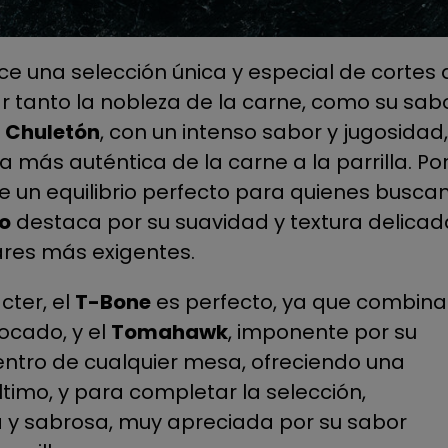
ece una selección única y especial de cortes 
r tanto la nobleza de la carne, como su sab
l
Chuletón
, con un intenso sabor y jugosidad,
 más auténtica de la carne a la parrilla. Po
ce un equilibrio perfecto para quienes busca
lo
destaca por su suavidad y textura delicad
ares más exigentes.
cter, el
T-Bone
es perfecto, ya que combina
bocado, y el
Tomahawk
, imponente por su
entro de cualquier mesa, ofreciendo una
último, y para completar la selección,
a y sabrosa, muy apreciada por su sabor