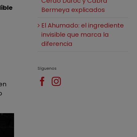
Cerdo Duroc y Cabra
ible
Bermeya explicados
El Ahumado: el ingrediente
invisible que marca la
diferencia
Síguenos
 en
o