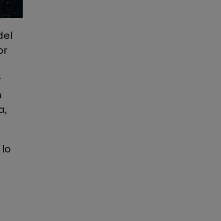
del
or
r
n
a,
 lo