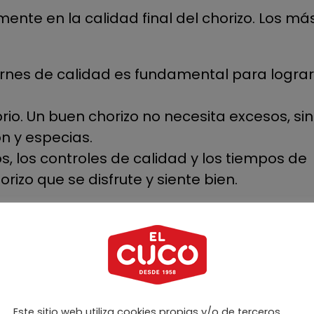
ente en la calidad final del chorizo. Los má
arnes de calidad es fundamental para logra
.
brio. Un buen chorizo no necesita excesos, sin
n y especias.
, los controles de calidad y los tiempos de
rizo que se disfrute y siente bien.
rizo deja de ser un “capricho” y pasa a ser 
onsable.
parte de una alimentación
Este sitio web utiliza cookies propias y/o de terceros