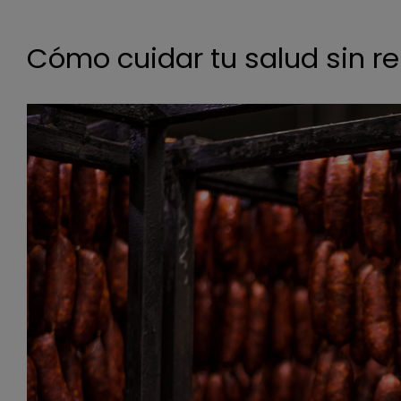
Cómo cuidar tu salud sin re
Ver
imagen
más
grande