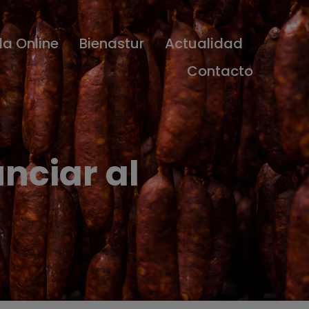
da Online
Bienastur
Actualidad
Contacto
nciar al