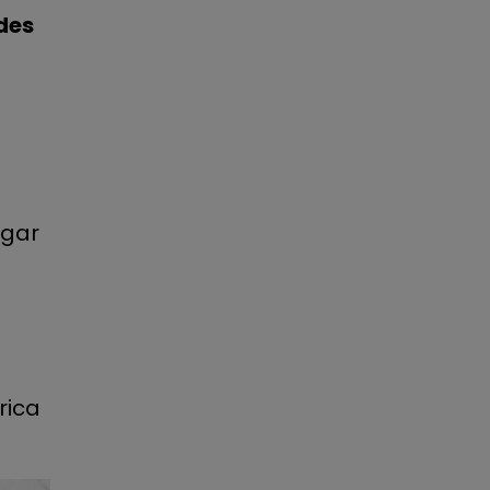
des
ugar
rica