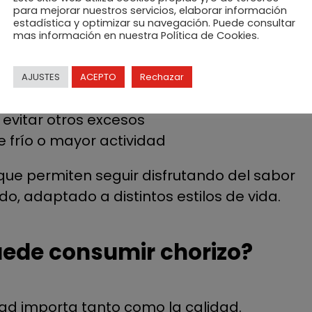
para mejorar nuestros servicios, elaborar información
estadística y optimizar su navegación. Puede consultar
mas información en nuestra Política de Cookies.
a dieta variada, el chorizo puede aportar:
AJUSTES
ACEPTO
Rechazar
enimiento de la masa muscular
 evitar otros excesos
 frío o mayor actividad
que permiten seguir disfrutando del sabor
o, adaptado a distintos estilos de vida.
uede consumir chorizo?
ad importa tanto como la calidad.