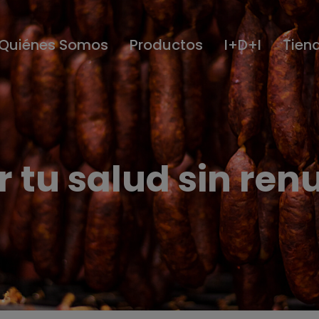
Quiénes Somos
Productos
I+D+I
Tien
tu salud sin renu