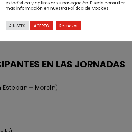
estadística y optimizar su navegación. Puede consultar
 estos cortes hacen las delicias de los aman
mas información en nuestra Política de Cookies.
 al 27 de noviembre en más de una treintena 
n de los establecimientos más auténticos.
AJUSTES
ACEPTO
Rechazar
CIPANTES EN LAS JORNADAS
n Esteban – Morcín)
iedo)