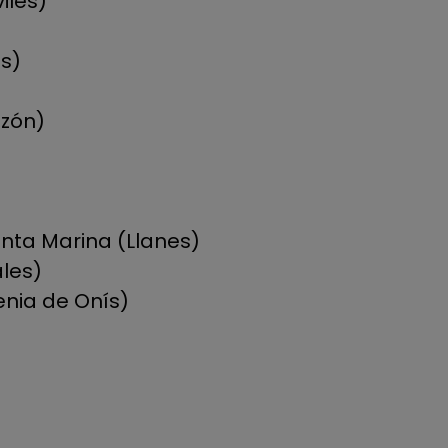
ilés)
as)
ozón)
anta Marina (Llanes)
ales)
enia de Onís)