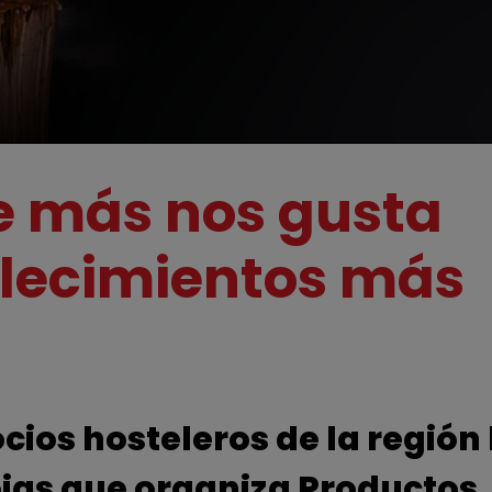
ue más nos gusta
blecimientos más
os hosteleros de la región 
ojas que organiza Productos