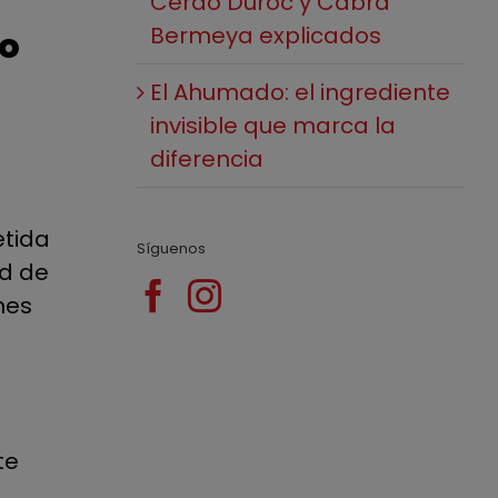
Cerdo Duroc y Cabra
Bermeya explicados
mo
El Ahumado: el ingrediente
invisible que marca la
diferencia
s
etida
Síguenos
ad de
nes
te