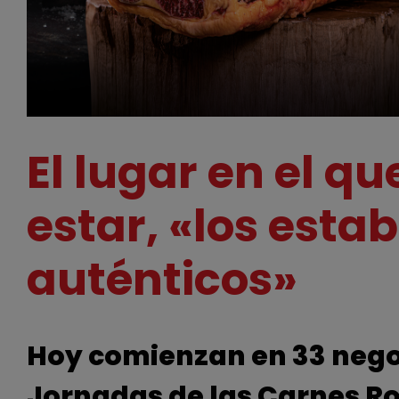
El lugar en el q
estar, «los esta
auténticos»
Hoy comienzan en 33 negoci
Jornadas de las Carnes R