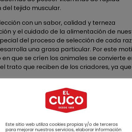
del tejido muscular.
ección con un sabor, calidad y terneza
ción y el cuidado de la alimentación de nues
cial del proceso de selección de cada ra
arrolla una grasa particular. Por este moti
o en que se críen los animales se convierte e
el trato que reciben de los criadores, ya que
mos un trato cercano y personalizado.
dades de cada cliente, por lo que ajustamo
 a la demanda de cada comprador.
uctos y cortes necesarios para las mejore
Este sitio web utiliza cookies propias y/o de terceros
para mejorar nuestros servicios, elaborar información
to, lomo bajo, chuletón, t-bone, entrecot, pi