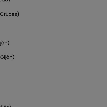
s Cruces)
jón)
Gijón)